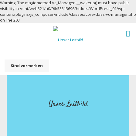
Warning: The magic method Vc_Manager::__wakeup() must have public
visibility in /mnt/web321/a0/96/53513696/htdocs/WordPress_01/wp-
content/plugins/js_composer/include/classes/core/class-vc-manager.php
on line 203
Kind vormerken
Unser Leitbild