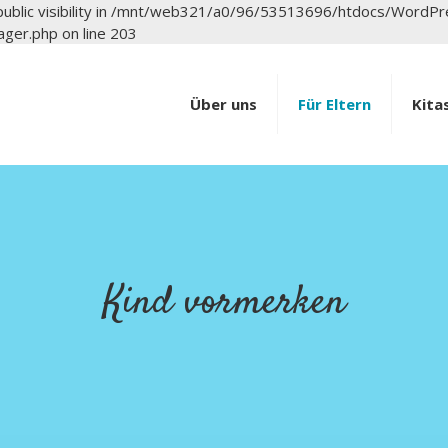
public visibility in /mnt/web321/a0/96/53513696/htdocs/WordP
ger.php on line 203
Über uns
Für Eltern
Kita
Kind vormerken