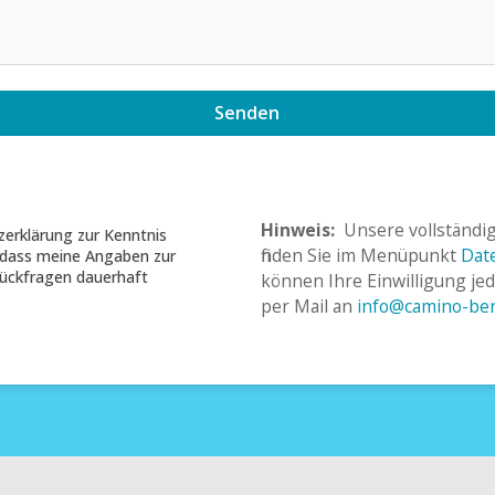
Senden
﻿﻿﻿Hinweis:﻿﻿
 ﻿ ﻿Unsere vollständ
zerklärung zur Kenntnis
finden Sie im Menüpunkt 
Dat
dass meine Angaben zur
ückfragen dauerhaft
können Ihre Einwilligung jede
per Mail an 
info@camino-ber