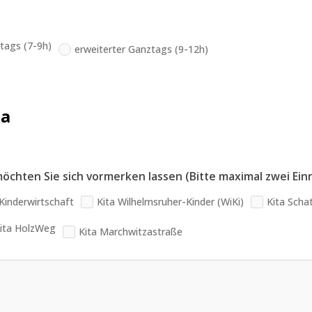
tags (7-9h)
erweiterter Ganztags (9-12h)
ta
möchten Sie sich vormerken lassen (Bitte maximal zwei Ei
 Kinderwirtschaft
Kita Wilhelmsruher-Kinder (WiKi)
Kita Scha
ita HolzWeg
Kita Marchwitzastraße