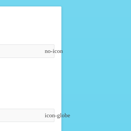
no-icon
icon-globe