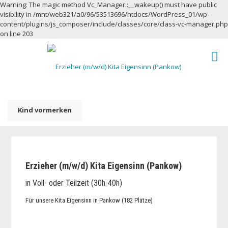
Warning: The magic method Vc_Manager::__wakeup() must have public
visibility in /mnt/web321/a0/96/53513696/htdocs/WordPress_01/wp-
content/plugins/js_composer/include/classes/core/class-vc-manager.php
on line 203
Kind vormerken
Erzieher (m/w/d) Kita Eigensinn (Pankow)
in Voll- oder Teilzeit (30h-40h)
Für unsere Kita Eigensinn in Pankow (182 Plätze)